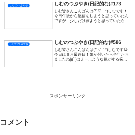
しむのつぶやき(日記的な)#173
しむのつぶやき
しむ皆さんこんばんは(*´▽｀*)しむです！
今日午後から配信をしようと思っていたん
ですが、少しだけ寝ようと思っていたらし
っかりと3時過ぎまで寝ていました...気が付
かないうちに疲れていたみたい😿そのあと
もお買い物にも行かずダラダラ過ごして
し...
しむのつぶやき(日記的な)#586
しむのつぶやき
しむ皆さんこんばんは(*´▽｀*)しむです😋
今日は６月最終日！気が付いたら半年たち
ましたね|дﾟ)はえー...ような気がする🤤今
月最後の配信は『ウツロノハネ』！昨日は
ボスを倒したところからのスタート(*‘ω‘ *)
ストーリーをすすめました😽...
スポンサーリンク
コメント