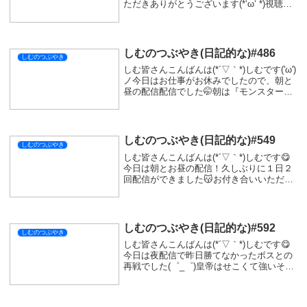
ただきありがとうございます(*‘ω‘ *)視聴者
を増やすってのは難しいですね(+o+)やはり
Xとかで告知をした方が良いのでしょう
ね...しかしながらま...
しむのつぶやき(日記的な)#486
しむのつぶやき
しむ皆さんこんばんは(*´▽｀*)しむです('ω')
ノ今日はお仕事がお休みでしたので、朝と
昼の配信配信でした🤭朝は『モンスターハ
ンターワイルズ』の参加型でしたが、最初
からPSネットワークがつながらないトラブ
ル...一時間くらいソロでの配信で...
しむのつぶやき(日記的な)#549
しむのつぶやき
しむ皆さんこんばんは(*´▽｀*)しむです😋
今日は朝とお昼の配信！久しぶりに１日２
回配信ができました😽お付き合いいただき
ありがとうございます🤗朝の『モンハンワ
イルズ』参加型は参加者が多くて大変でし
たが、クエ回しありがとうございます🤩感
謝しか...
しむのつぶやき(日記的な)#592
しむのつぶやき
しむ皆さんこんばんは(*´▽｀*)しむです😋
今日は夜配信で昨日勝てなかったボスとの
再戦でした(゜_゜)皇帝はせこくて強いそん
なボスでしたが、お互い吸血チューチュ
ー！なかなか勝てなかったですが、落ち着
いて戦ったら意外と勝てました(ﾟ∀ﾟ)その...