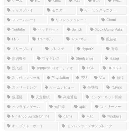
ゲーム
PC
Xbox
PS5
配信
Twitch
ディスプレイ
モニター
ゲーミングモニター
フレームレート
リフレッシュレート
Cloud
Youtube
ヘッドセット
Switch
Xbox Game Pass
FPS
TNパネル
IPSパネル
配信者
フリープレイ
プレステ
HyperX
有線
周辺機器
ワイヤレス
Steelseries
Razer
没入感
Tempest 3Dオーディオ
PS4
HDMI2.1
次世代コンソール
Playstation
PS3
Vita
無線
ストリーミング
ゲームレビュー
帯域幅
低Ping
低遅延
安定接続
高速通信
インターネット回線
オンラインゲーム
光回線
aptx
ストリーマー
Nintendo Switch Online
game
Mac
windows
キャプチャーボード
モンハンライズサンブレイク