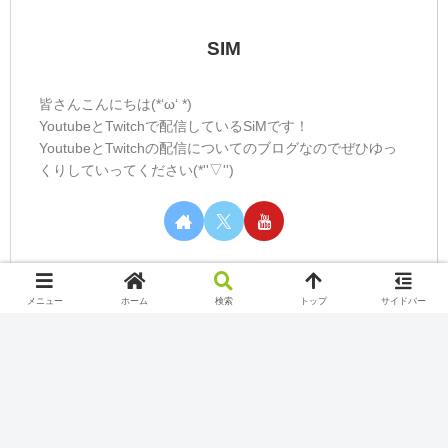
SIM
皆さんこんにちは(*‘ω‘ *)
YoutubeとTwitchで配信しているSiMです！
YoutubeとTwitchの配信についてのブログなのでぜひゆっ
くりしていってください(*''▽'')
メニュー
ホーム
検索
トップ
サイドバー
カテゴリー
Nintendo Switch Online
Play station