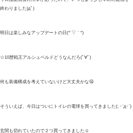
終わりました|дﾟ)
明日は楽しみなアップデートの日(*´▽｀*)
☆10歴戦王アルシュベルドどうなんだろ(ﾟ∀ﾟ)
何も装備構成を考えていないけど大丈夫かな🤤
そういえば、今日はついにトイレの電球を買ってきました(; ･`д･´)
玄関も切れていたので２つ買ってきました☺