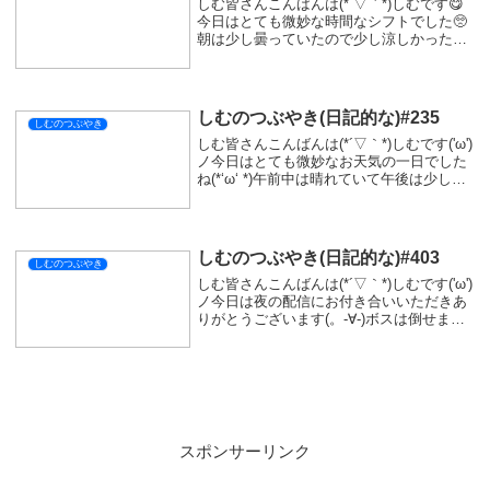
しむ皆さんこんばんは(*´▽｀*)しむです😋
今日はとても微妙な時間なシフトでした🥺
朝は少し曇っていたので少し涼しかったけ
どやっぱり暑かった🤤明日は早番なので、
始発の時間で出勤...なので明日は夜配信予
定です🤭明日もブラッドボーンの予定なの
で...
しむのつぶやき(日記的な)#235
しむのつぶやき
しむ皆さんこんばんは(*´▽｀*)しむです('ω')
ノ今日はとても微妙なお天気の一日でした
ね(*‘ω‘ *)午前中は晴れていて午後は少し天
気が悪くてびっくりでした(´-ω-`)実は今日
ととんさんのお誕生日で、仕事帰りに少し
遠回りしてケーキと...
しむのつぶやき(日記的な)#403
しむのつぶやき
しむ皆さんこんばんは(*´▽｀*)しむです('ω')
ノ今日は夜の配信にお付き合いいただきあ
りがとうございます(。-∀-)ボスは倒せませ
んでしたが、とても楽しかったです(=ﾟωﾟ)
ﾉ気になる方はぜひ見ていただけたら嬉し
いです(^^)/明日もボ...
スポンサーリンク