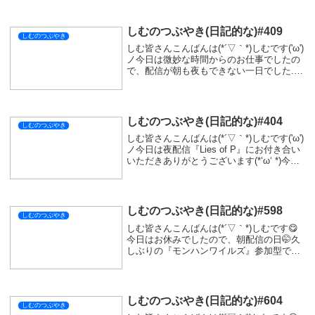
しむのつぶやき(日記的な)#409
しむのつぶやき
しむ皆さんこんばんは(*´▽｀*)しむです('ω')
ノ今日は微妙な時間からのお仕事でしたの
で、配信が朝も夜もできない一日でした...
変わりにたくさん寝て体調を整えようと思
っていましたがなんか風邪っぽいです(ﾟ∀ﾟ)
熱まではないですが、少しだ...
しむのつぶやき(日記的な)#404
しむのつぶやき
しむ皆さんこんばんは(*´▽｀*)しむです('ω')
ノ今日は夜配信『Lies of P』にお付き合い
いただきありがとうございます(*‘ω‘ *)今日
こそはって意気込んでボスに挑みました
が、あと一歩のところで負けちゃいました
(-_-;)悔しい...
しむのつぶやき(日記的な)#598
しむのつぶやき
しむ皆さんこんばんは(*´▽｀*)しむです😋
今日はお休みでしたので、朝配信の日🤭久
しぶりの『モンハンワイルズ』参加型でし
た(ﾟ∀ﾟ)久しぶりなこともあり結構乙っちゃ
った🤣そういえばコントローラー新しくし
てマップが開けない問題ですが左のオプ
シ...
しむのつぶやき(日記的な)#604
しむのつぶやき