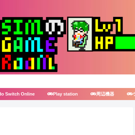
do Switch Online
Play station
周辺機器