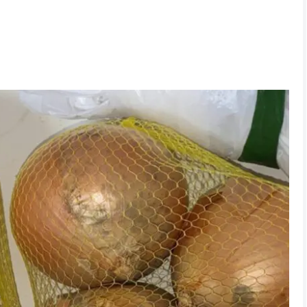
‘ *)
で、楽しみながら配信できています(。-∀-)