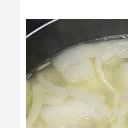
今日の主役の玉ねぎちゃん(。-∀-)
全部お鍋にぶっこんでやりました(^^♪