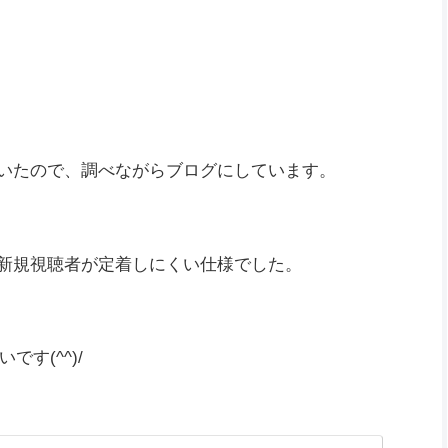
す(^^)/
た(^^)/