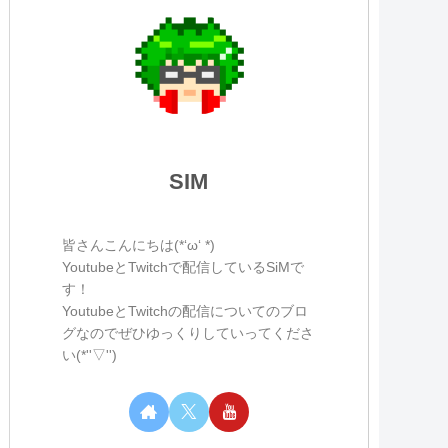
SIM
皆さんこんにちは(*‘ω‘ *)
YoutubeとTwitchで配信しているSiMで
す！
YoutubeとTwitchの配信についてのブロ
グなのでぜひゆっくりしていってくださ
い(*''▽'')