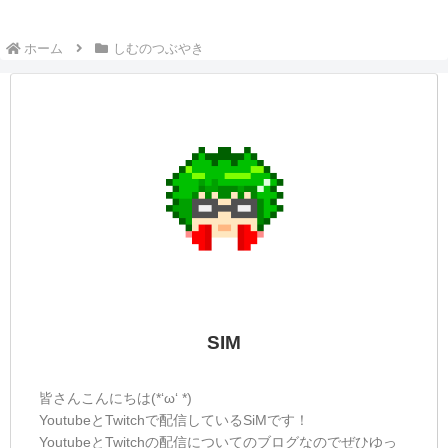
を実感...毎日は難しいですが...
しむのつぶやき(日記的な)#400
しむのつぶやき
しむ皆さんこんばんは(*´▽｀*)しむです('ω')
ノ今日は夜配信にお付き合いいただきあり
がとうございます(*‘ω‘ *)今日も『Lies of
P』でしたが...ボスチャレンジでした(*'▽')
もうね実家にいる感覚くらいの感じで同じ
ところ...
しむのつぶやき(日記的な)#61
しむのつぶやき
しむ皆さんこんばんは(*´▽｀*)しむです
(^^)/気が付けばしむのつぶやきを始めて2か
月こえました(^^♪意外と続けていけている
ことに嬉しいです！いつも読んでいただけ
る皆さんに感謝(#^^#)今日は『バックパッ
クバトル』を配信しました！気...
☆しむのつぶやき(日記的な)#311
しむのつぶやき
しむ皆さんこんばんは(*´▽｀*)しむです('ω')
ノ今日からワイルズ参加型の概要欄を更新
したからしばらくは常連さんにもちゃんと
確認してもらわないといけない(ﾟ∀ﾟ)多分少
ししたらまた概要欄は変更するかもしれな
いけど、わかりにくいなどあった...
しむのつぶやき(日記的な)#446
しむのつぶやき
しむ皆さんこんばんは(*´▽｀*)しむです('ω')