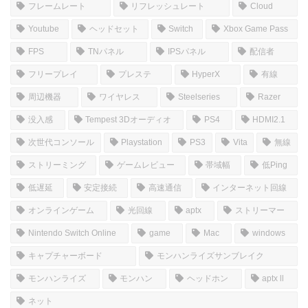
ホーム
しむのつぶやき
SIM
皆さんこんにちは(*‘ω‘ *)
YoutubeとTwitchで配信しているSiMです！