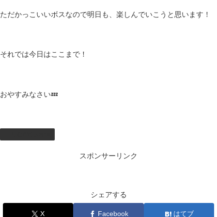
人型のボスは楽しいけど後半に出てくると強いんだよ(゜_゜)
ボス戦は意外とサクッと終わらせることができました(ﾟ∀ﾟ)
先に進んだけど、難易度高くって雑魚にもぼこされました( ﾟДﾟ)
そしてボス…
めちゃくちゃ強くて何もできなかった…