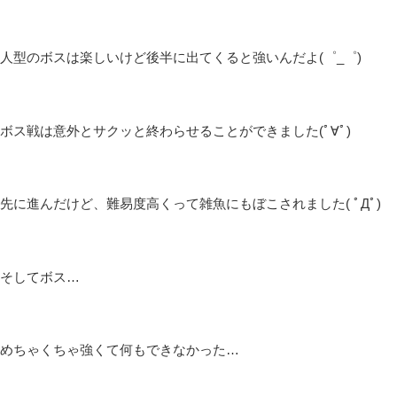
皆さんこんばんは(*´▽｀*)
しむです😋
しむ
早番2日目そろそろ睡眠不足になりそうです(*´з`)
眠たいけど明日までなので頑張れそう( ﾟДﾟ)
今日は夜配信でしたが遊びに来ていただきありがとうございます
😻
『ウツロノハネ』でしたが、今日もボス戦から…