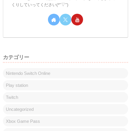
ノ今日は配信がお休みの一日でした！微妙
な時間の出勤だったので、朝は少し起きる
のを遅めにして体調を整えておきました🤩
明日は早番なので、夜久しぶりの『メン限
配信』をします！やることはいつもとあ...
しむのつぶやき(日記的な)#483
しむのつぶやき
しむ皆さんこんばんは(*´▽｀*)しむです('ω')
ノ今日は配信がお休みでしたがいかがお過
ごしでしたか？僕は朝いつも通りに起きれ
たのに、なぜか出勤するときにはぎりぎり
の時間になっていました🤭ぼーっとしてる
時間が長かったのかな🤔今日は結構暖か...
スポンサーリンク