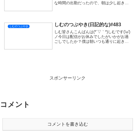
X
Facebook
はてブ
LINE
コピー
SIMをフォローする
関連記事
☆しむのつぶやき(日記的な)#225
しむのつぶやき
しむ皆さんこんばんは(*´▽｀*)しむです('ω')
ノ先月から配信の練習用で、動画の収録を
していましたが今日からTwitchで配信をし
ながら録画もしてみました。実際配信でや
ると収録とは違い上手くすることの難しさ