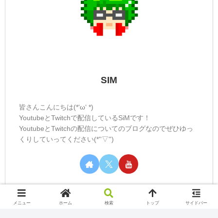
SIM
皆さんこんにちは(*‘ω‘ *)
YoutubeとTwitchで配信しているSiMです！
YoutubeとTwitchの配信についてのブログなのでぜひゆっ
くりしていってください(*''▽'')
メニュー
ホーム
検索
トップ
サイドバー