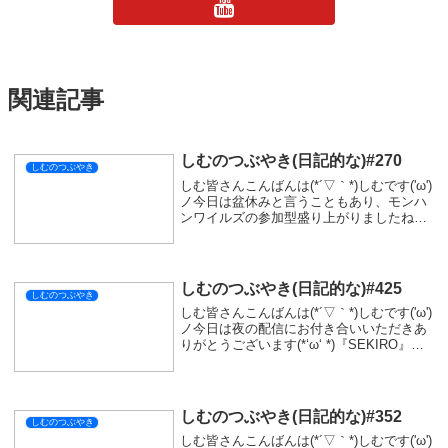
関連記事
しむのつぶやき(日記的な)#270
しむのつぶやき
しむ皆さんこんばんは(*´▽｀*)しむです('ω')
ノ今日は盆休みと言うこともあり、モンハ
ンワイルズの参加型盛り上がりましたね
(^_-)-☆ただ私が全くまとめることができな
かったことが反省点でしたね( ;∀;)明日から
は参加も減ると思うので...
しむのつぶやき(日記的な)#425
しむのつぶやき
しむ皆さんこんばんは(*´▽｀*)しむです('ω')
ノ今日は夜の配信にお付き合いいただきあ
りがとうございます(*‘ω‘ *)『SEKIRO』で
したが、楽しんでいただけましたか？絶妙
に進んでいるのでいい感じかなって思って
います！少し騒がしい配...
しむのつぶやき(日記的な)#352
しむのつぶやき
しむ皆さんこんばんは(*´▽｀*)しむです('ω')