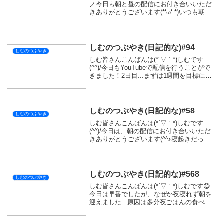
ノ今日も朝と昼の配信にお付き合いいただ
きありがとうございます(*‘ω‘ *)いつも朝モ
ンハンの参加型していますが、これからは
たまには違う時間に参加型もしてみようか
なって思っています！メイン...
しむのつぶやき(日記的な)#94
しむのつぶやき
しむ皆さんこんばんは(*´▽｀*)しむです
(^^)/今日もYouTubeで配信を行うことがで
きました！2日目...まずは1週間を目標に配
信をしたいと思います！そして昨日作った
カレーを載せ忘れていました(*‘ω‘ *)甘口と
中辛のハイブリッド...
しむのつぶやき(日記的な)#58
しむのつぶやき
しむ皆さんこんばんは(*´▽｀*)しむです
(^^)/今日は、朝の配信にお付き合いいただ
きありがとうございます(^^♪寝起きだった
ので声がいつもと違ったと思います。朝の
配信は目が覚めるので、すごく良い朝をお
くれました！そういえば朝の配信をする...
しむのつぶやき(日記的な)#568
しむのつぶやき
しむ皆さんこんばんは(*´▽｀*)しむです😋
今日は早番でしたが、なぜか夜寝れず朝を
迎えました...原因は多分夜ごはんの食べ過
ぎ🤤お腹パンパンでしんどかった😿最近は
ちゃんと寝てることが多かったので、久し