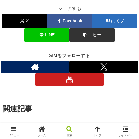
シェアする
X
Facebook
はてブ
LINE
コピー
SIMをフォローする
関連記事
【OBS】配信しながら縦長ショー
Twitch
トを同時録画ができる『Aitum
メニュー
ホーム
検索
トップ
サイドバー